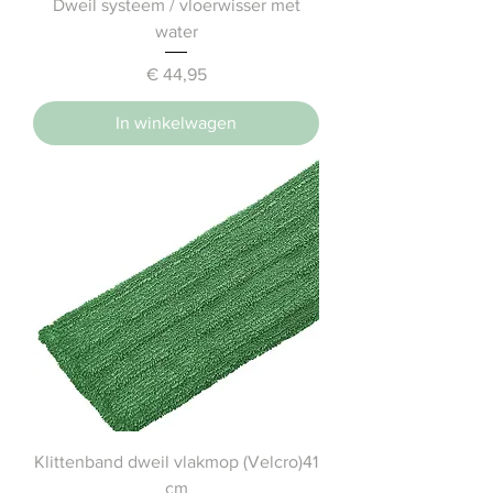
Dweil systeem / vloerwisser met
water
Prijs
€ 44,95
In winkelwagen
Klittenband dweil vlakmop (Velcro)41
cm