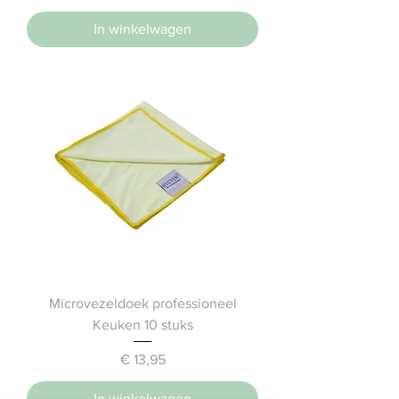
In winkelwagen
Microvezeldoek professioneel
Keuken 10 stuks
Prijs
€ 13,95
In winkelwagen