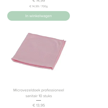
Prijs
€ 14,99
€ 14,99
/
700g
€
In winkelwagen
1
4
,
9
9
p
e
r
7
0
0
G
r
a
m
Microvezeldoek professioneel
sanitair 10 stuks
Prijs
€ 13,95