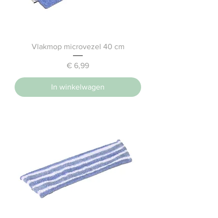
Vlakmop microvezel 40 cm
Prijs
€ 6,99
In winkelwagen