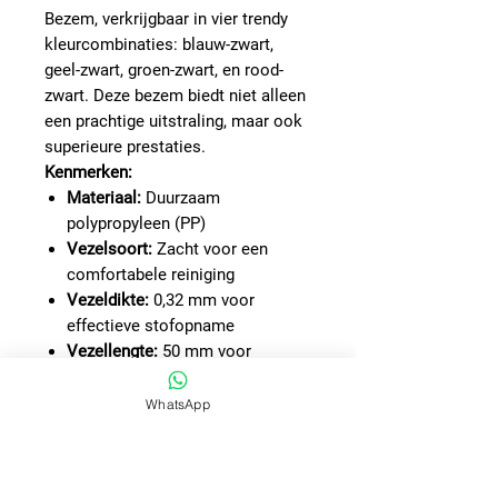
Bezem, verkrijgbaar in vier trendy
kleurcombinaties: blauw-zwart,
geel-zwart, groen-zwart, en rood-
zwart. Deze bezem biedt niet alleen
een prachtige uitstraling, maar ook
superieure prestaties.
Kenmerken:
Materiaal:
Duurzaam
polypropyleen (PP)
Vezelsoort:
Zacht voor een
comfortabele reiniging
Vezeldikte:
0,32 mm voor
effectieve stofopname
Vezellengte:
50 mm voor
grondige reiniging
Vezelmateriaal:
Hoogwaardige
WhatsApp
polyester PBT
Milieuvriendelijk:
Gemaakt van
70% gerecycled materiaal