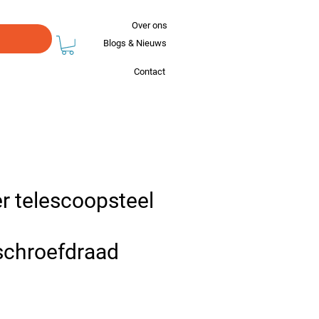
Over ons
Blogs & Nieuws
Contact
er telescoopsteel
schroefdraad
s