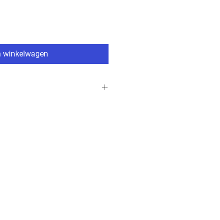
n winkelwagen
Conus
2x150cm
Aluminium
Blauw
25mm