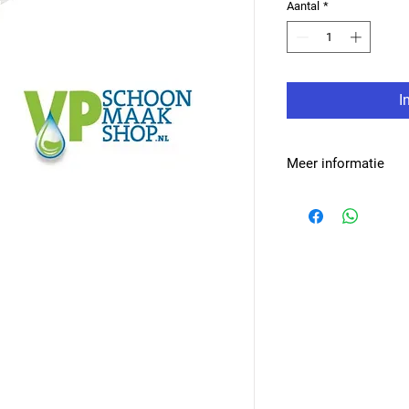
Aantal
*
I
Meer informatie
Aansluiting
Afmeting
Materiaal
Kleur
Diameter