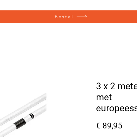
Bestel
3 x 2 met
met
europees
Prij
€ 89,95