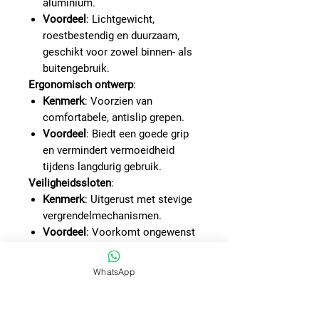
aluminium.
Voordeel
: Lichtgewicht,
roestbestendig en duurzaam,
geschikt voor zowel binnen- als
buitengebruik.
Ergonomisch ontwerp
:
Kenmerk
: Voorzien van
comfortabele, antislip grepen.
Voordeel
: Biedt een goede grip
en vermindert vermoeidheid
tijdens langdurig gebruik.
Veiligheidssloten
:
Kenmerk
: Uitgerust met stevige
vergrendelmechanismen.
Voordeel
: Voorkomt ongewenst
inschuiven of uitschuiven,
waardoor de steel veilig en
WhatsApp
stabiel in gebruik is.
Veelzijdigheid
:
Kenmerk
: Compatibel met