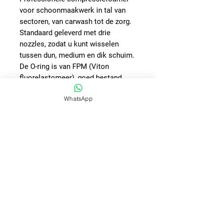
voor schoonmaakwerk in tal van
sectoren, van carwash tot de zorg.
Standaard geleverd met drie
nozzles, zodat u kunt wisselen
tussen dun, medium en dik schuim.
De O-ring is van FPM (Viton
fluorelastomeer), goed bestand
tegen veel verschillende
WhatsApp
chemicalïen:
Minerale oliën en vetten,
Motorbrandstoffen
Aromatische en
koolwaterstofverbindingen
De FPM dichting is minder goed
bestand tegen:
Organische oliën en vetten
Bleekwater en chloor
Terpetijn en ethanol
Gedistilleerd water