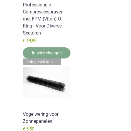
Professionele
Compressiesprayer
met FPM (Viton) O-
Ring - Voor Diverse
Sectoren
Prijs
€ 19,99
In winkelwagen
ook geschikt als bladvanger
Vogelwering voor
Zonnepanelen
Prijs
€ 5,50