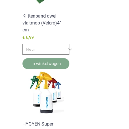
Klittenband dweil
vlakmop (Velcro)41
cm
Prijs
€ 6,99
In winkelwagen
HYGYEN Super