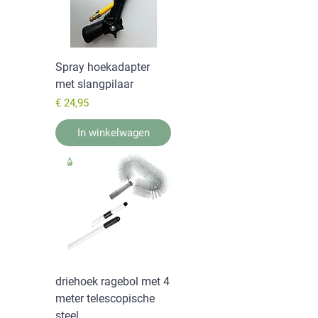
Spray hoekadapter
met slangpilaar
Prijs
€ 24,95
In winkelwagen
driehoek ragebol met 4
meter telescopische
steel