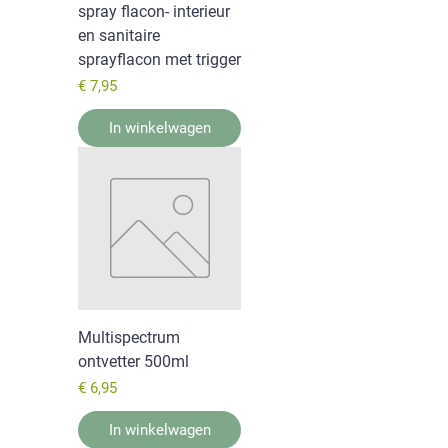
spray flacon- interieur
en sanitaire
sprayflacon met trigger
Prijs
€ 7,95
In winkelwagen
Multispectrum
ontvetter 500ml
Prijs
€ 6,95
In winkelwagen