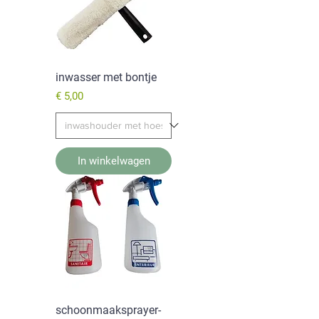
inwasser met bontje
Prijs
€ 5,00
In winkelwagen
schoonmaaksprayer-