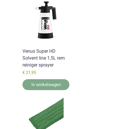
Venus Super HD
Solvent line 1,5L rem
reiniger sprayer
Prijs
€ 21,95
In winkelwagen