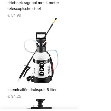
driehoek ragebol met 4 meter
telescopische steel
Prijs
€ 54,99
chemicaliën drukspuit 6 liter
Prijs
€ 94,25