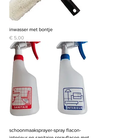
inwasser met bontje
Prijs
€ 5,00
schoonmaaksprayer-spray flacon-
interieur en sanitaire sprayflacon met