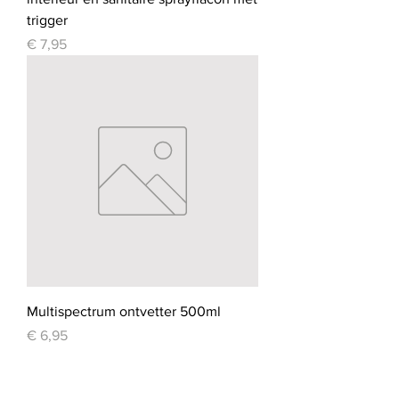
trigger
Prijs
€ 7,95
Multispectrum ontvetter 500ml
Prijs
€ 6,95