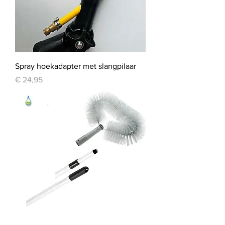
Spray hoekadapter met slangpilaar
Prijs
€ 24,95