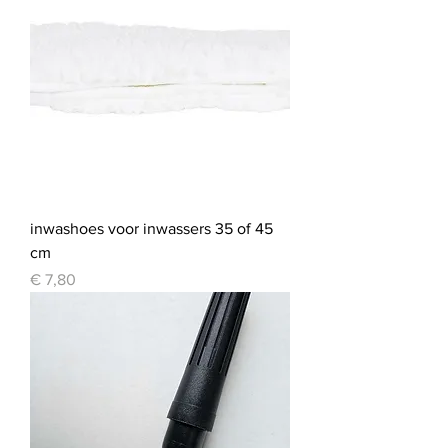
inwashoes voor inwassers 35 of 45
cm
Prijs
€ 7,80